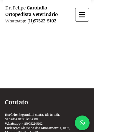
Dr.
Felipe
Garofallo
Ortopedista
Veterinário
(11)97522-5102
WhatsApp:
Contato
Horário
: Segunda à sexta, 11h às 18h.
Sábados 10:00 às 14:00
Whatsapp
:
(11)97522-5102
Endereço
: Alameda dos Guaramomis, 1067,