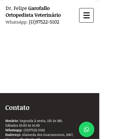
Dr.
Felipe
Garofallo
Ortopedista
Veterinário
(11)97522-5102
WhatsApp:
Contato
Horário
: Segunda à sexta, 11h às 18h.
Sábados 10:00 às 14:00
Whatsapp
:
(11)97522-5102
Endereço
: Alameda dos Guaramomis, 1067,