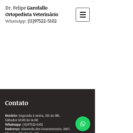
Dr.
Felipe
Garofallo
Ortopedista
Veterinário
(11)97522-5102
WhatsApp:
Contato
Horário
: Segunda à sexta, 11h às 18h.
Sábados 10:00 às 14:00
Whatsapp
:
(11)97522-5102
Endereço
: Alameda dos Guaramomis, 1067,