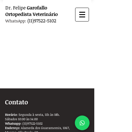
Dr.
Felipe
Garofallo
Ortopedista
Veterinário
(11)97522-5102
WhatsApp:
Contato
Horário
: Segunda à sexta, 11h às 18h.
Sábados 10:00 às 14:00
Whatsapp
:
(11)97522-5102
Endereço
: Alameda dos Guaramomis, 1067,