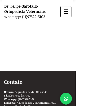
Dr.
Felipe
Garofallo
Ortopedista
Veterinário
(11)97522-5102
WhatsApp:
Contato
Horário
: Segunda à sexta, 11h às 18h.
Sábados 10:00 às 14:00
Whatsapp
:
(11)97522-5102
Endereço
: Alameda dos Guaramomis, 1067,