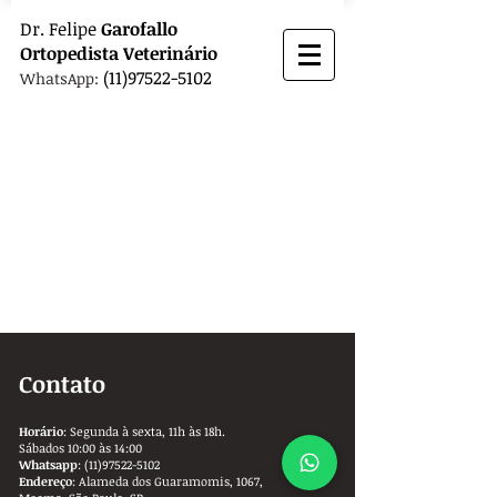
Dr.
Felipe
Garofallo
Ortopedista
Veterinário
(11)97522-5102
WhatsApp:
Contato
Horário
: Segunda à sexta, 11h às 18h.
Sábados 10:00 às 14:00
Whatsapp
:
(11)97522-5102
Endereço
: Alameda dos Guaramomis, 1067,