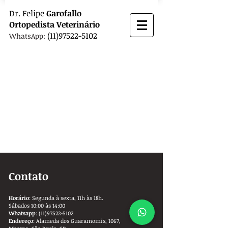
Dr.
Felipe
Garofallo
Ortopedista
Veterinário
(11)97522-5102
WhatsApp:
Contato
Horário
: Segunda à sexta, 11h às 18h.
Sábados 10:00 às 14:00
Whatsapp
:
(11)97522-5102
Endereço
: Alameda dos Guaramomis, 1067,