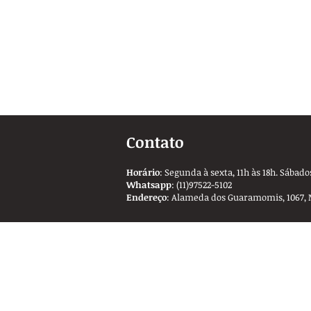
Contato
Horário
: Segunda à sexta, 11h às 18h. Sábados
Whatsapp
: (11)97522-5102
Endereço
: Alameda dos Guaramomis, 1067, 