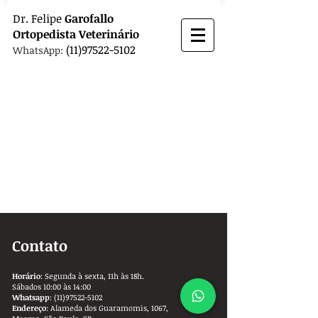
Dr.
Felipe
Garofallo
Ortopedista
Veterinário
(11)97522-5102
WhatsApp:
Contato
Horário
: Segunda à sexta, 11h às 18h.
Sábados 10:00 às 14:00
Whatsapp
:
(11)97522-5102
Endereço
: Alameda dos Guaramomis, 1067,