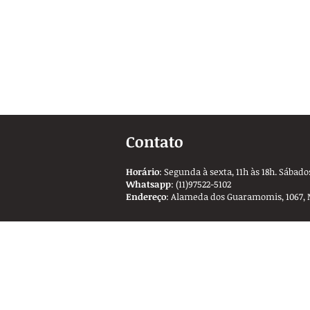
Contato
Horário
: Segunda à sexta, 11h às 18h. Sábados
Whatsapp
: (11)97522-5102
Endereço
: Alameda dos Guaramomis, 1067, 