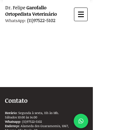
Dr.
Felipe
Garofallo
Ortopedista
Veterinário
(11)97522-5102
WhatsApp:
Contato
Horário
: Segunda à sexta, 11h às 18h.
Sábados 10:00 às 14:00
Whatsapp
:
(11)97522-5102
Endereço
: Alameda dos Guaramomis, 1067,