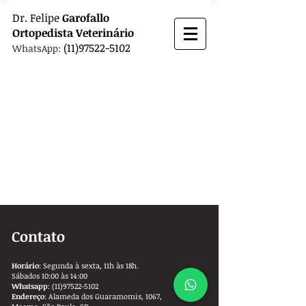
Dr.
Felipe
Garofallo
Ortopedista
Veterinário
(11)97522-5102
WhatsApp:
Contato
Horário
: Segunda à sexta, 11h às 18h.
Sábados 10:00 às 14:00
Whatsapp
:
(11)97522-5102
Endereço
: Alameda dos Guaramomis, 1067,