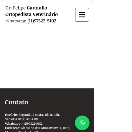
Dr.
Felipe
Garofallo
Ortopedista
Veterinário
(11)97522-5102
WhatsApp:
Contato
Horário
: Segunda à sexta, 11h às 18h.
Sábados 10:00 às 14:00
Whatsapp
:
(11)97522-5102
Endereço
: Alameda dos Guaramomis, 1067,