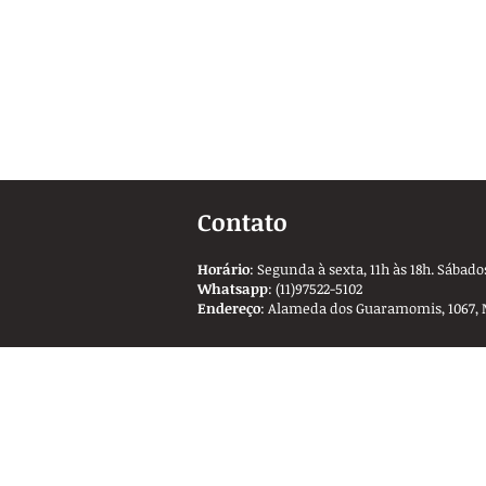
Contato
Horário
: Segunda à sexta, 11h às 18h. Sábados
Whatsapp
: (11)97522-5102
Endereço
: Alameda dos Guaramomis, 1067, 