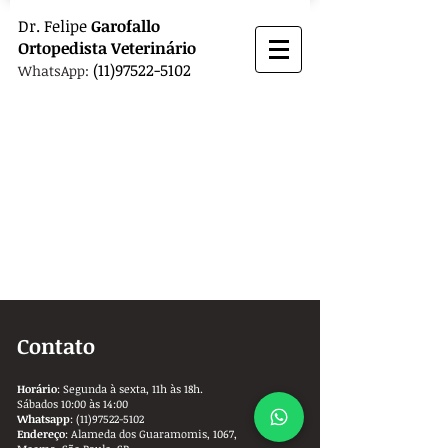
Dr.
Felipe
Garofallo
Ortopedista
Veterinário
(11)97522-5102
WhatsApp:
Contato
Horário
: Segunda à sexta, 11h às 18h.
Sábados 10:00 às 14:00
Whatsapp
:
(11)97522-5102
Endereço
: Alameda dos Guaramomis, 1067,