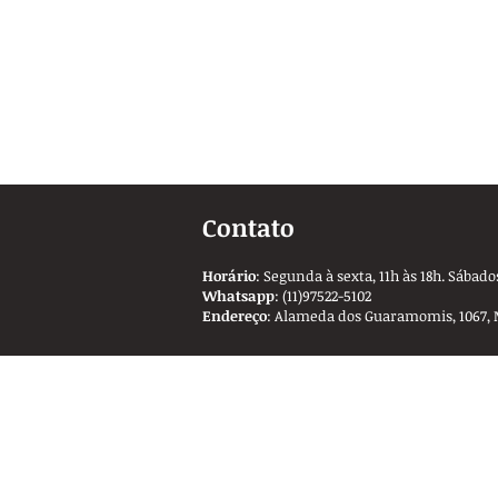
Contato
Horário
: Segunda à sexta, 11h às 18h. Sábados
Whatsapp
: (11)97522-5102
Endereço
: Alameda dos Guaramomis, 1067, 