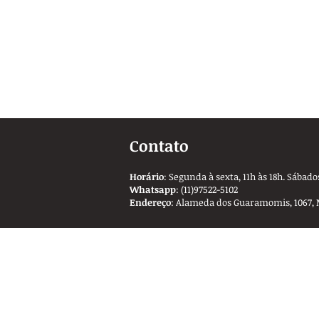
Contato
Horário
: Segunda à sexta, 11h às 18h. Sábados
Whatsapp
: (11)97522-5102
Endereço
: Alameda dos Guaramomis, 1067, 