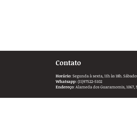
Contato
Horário
: Segunda à sexta, 11h às 18h. Sábados
Whatsapp
: (11)97522-5102
Endereço
: Alameda dos Guaramomis, 1067, 