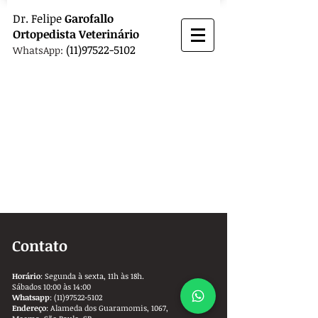
Dr.
Felipe
Garofallo
Ortopedista
Veterinário
(11)97522-5102
WhatsApp:
Contato
Horário
: Segunda à sexta, 11h às 18h.
Sábados 10:00 às 14:00
Whatsapp
:
(11)97522-5102
Endereço
: Alameda dos Guaramomis, 1067,