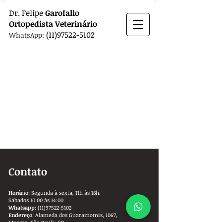
Dr.
Felipe
Garofallo
Ortopedista
Veterinário
(11)97522-5102
WhatsApp:
Contato
Horário
: Segunda à sexta, 11h às 18h.
Sábados 10:00 às 14:00
Whatsapp
:
(11)97522-5102
Endereço
: Alameda dos Guaramomis, 1067,