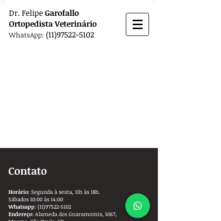
Dr.
Felipe
Garofallo
Ortopedista
Veterinário
(11)97522-5102
WhatsApp:
Contato
Horário
: Segunda à sexta, 11h às 18h.
Sábados 10:00 às 14:00
Whatsapp
:
(11)97522-5102
Endereço
: Alameda dos Guaramomis, 1067,