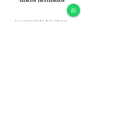
Las enfermedades de la columna
vertebral también son muy
comunes, especialmente en
animales mayores. Con el
tratamiento adecuado, su
mascota podría recuperar la
movilidad o tener una mejor
calidad de vida. Contacte al Dr.
Felipe para una evaluación.