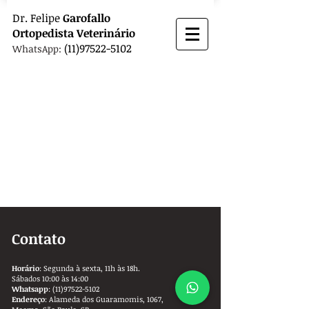
Dr.
Felipe
Garofallo
Ortopedista
Veterinário
(11)97522-5102
WhatsApp:
Contato
Horário
: Segunda à sexta, 11h às 18h.
Sábados 10:00 às 14:00
Whatsapp
:
(11)97522-5102
Endereço
: Alameda dos Guaramomis, 1067,