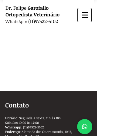
Dr.
Felipe
Garofallo
Ortopedista
Veterinário
(11)97522-5102
WhatsApp:
Contato
Horário
: Segunda à sexta, 11h às 18h.
Sábados 10:00 às 14:00
Whatsapp
:
(11)97522-5102
Endereço
: Alameda dos Guaramomis, 1067,