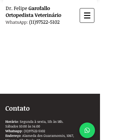
Dr.
Felipe
Garofallo
Ortopedista
Veterinário
(11)97522-5102
WhatsApp:
Contato
Horário
: Segunda à sexta, 11h às 18h.
Sábados 10:00 às 14:00
Whatsapp
:
(11)97522-5102
Endereço
: Alameda dos Guaramomis, 1067,