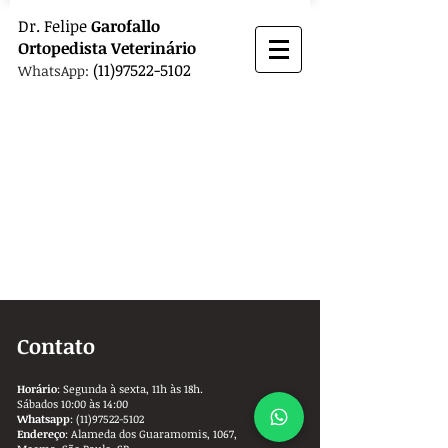
Dr.
Felipe
Garofallo
Ortopedista
Veterinário
(11)97522-5102
WhatsApp:
Contato
Horário
: Segunda à sexta, 11h às 18h.
Sábados 10:00 às 14:00
Whatsapp
:
(11)97522-5102
Endereço
: Alameda dos Guaramomis, 1067,