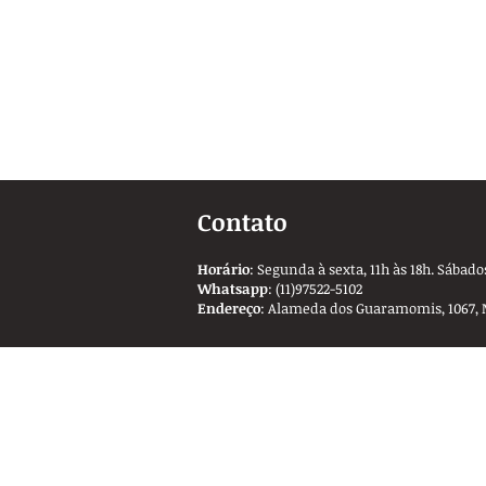
Contato
Horário
: Segunda à sexta, 11h às 18h. Sábados
Whatsapp
: (11)97522-5102
Endereço
: Alameda dos Guaramomis, 1067, 