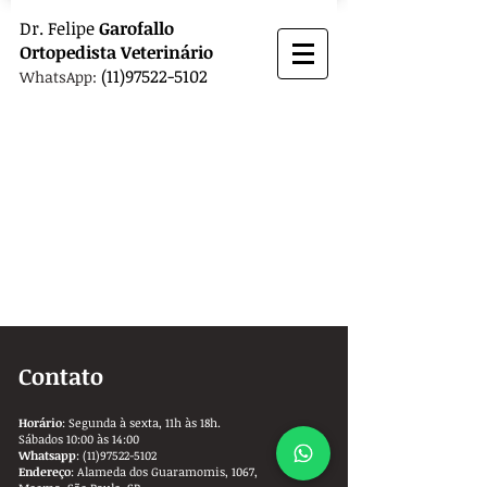
Dr.
Felipe
Garofallo
Ortopedista
Veterinário
(11)97522-5102
WhatsApp:
Contato
Horário
: Segunda à sexta, 11h às 18h.
Sábados 10:00 às 14:00
Whatsapp
:
(11)97522-5102
Endereço
: Alameda dos Guaramomis, 1067,