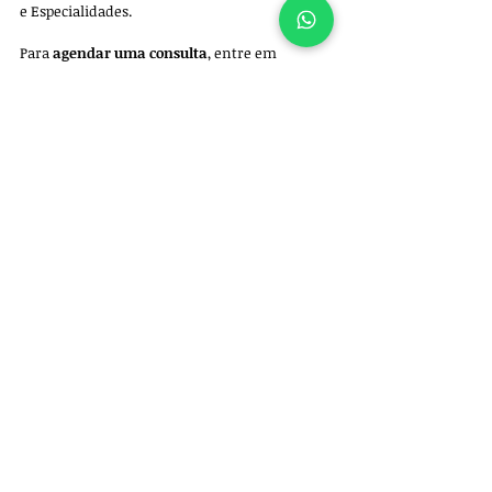
e Especialidades. 
Para 
agendar uma consulta
, entre em 
contato pelo whatsapp +55 11 97522-5102.
Ortopedia
Fisioterapia