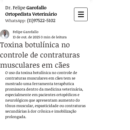
Dr.
Felipe
Garofallo
Ortopedista
Veterinário
(11)97522-5102
WhatsApp:
Felipe Garofallo
13 de out. de 2025
3 min de leitura
Toxina botulínica no
controle de contraturas
musculares em cães
O uso da toxina botulínica no controle de 
contraturas musculares em cães tem se 
mostrado uma ferramenta terapêutica 
promissora dentro da medicina veterinária, 
especialmente em pacientes ortopédicos e 
neurológicos que apresentam aumento do 
tônus muscular, espasticidade ou contraturas 
secundárias à dor crônica e imobilização 
prolongada. 