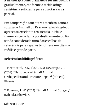
A fisioterapia controlada deve ser introduzida 
gradualmente, conforme o tecido atinge 
resistência suficiente para suportar carga 
parcial.
Em comparação com outras técnicas, como a 
sutura de Bunnell ou Krackow, a locking-loop 
apresenta excelente resistência inicial e 
menor risco de falha por deslizamento do fio, 
sendo considerada uma das escolhas de 
referência para reparos tendíneos em cães de 
médio e grande porte.
Referências bibliográficas:
1. Piermattei, D. L., Flo, G. L., & DeCamp, C. E. 
(2016). *Handbook of Small Animal 
Orthopedics and Fracture Repair* (5th ed.). 
Elsevier.
2. Fossum, T. W. (2019). *Small Animal Surgery* 
(5th ed.). Elsevier.
Sobre o autor