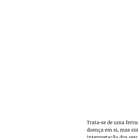
Pré-operatório
Biossegur
Farmacologia
Casos Clín
Trata-se de uma ferra
doença em si, mas sim
interpretação dos resu