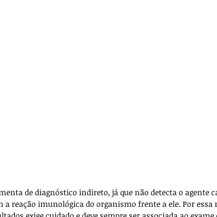
ança
Anestesia
Técnica Cirúrgica
icos
Para veterinários
menta de diagnóstico indireto, já que não detecta o agente c
 a reação imunológica do organismo frente a ele. Por essa r
ltados exige cuidado e deve sempre ser associada ao exame c