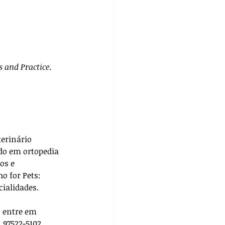
 and Practice
. 
terinário 
do em ortopedia 
os e 
ho for Pets: 
cialidades. 
, entre em 
 97522-5102.