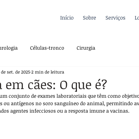
Início
Sobre
Serviços
L
rologia
Células-tronco
Cirurgia
 de set. de 2025
2 min de leitura
a Felina
Oncologia
Fisioterapia
a em cães: O que é?
 um conjunto de exames laboratoriais que têm como objetivo 
gia
Dermatologia
Traumatologia
Dicas
s ou antígenos no soro sanguíneo do animal, permitindo ava
dos agentes infecciosos ou a resposta imune a vacinas. 
rdiologia
Sutura
Pós-operatório