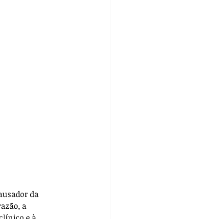
ausador da 
azão, a 
línico e à 