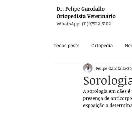
Dr.
Felipe
Garofallo
Ortopedista
Veterinário
WhatsApp: (11)97522-5102
Todos posts
Ortopedia
Neu
Felipe Garofallo
20
Animais Exóticos
Medicin
Sorologi
A sorologia em cães é
Endocrinologia
Infectolo
presença de anticorpo
exposição a determina
Nutrição
Exames
Ca