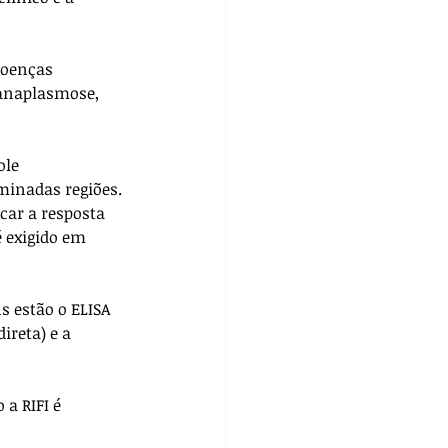
doenças 
 anaplasmose, 
le 
inadas regiões. 
car a resposta 
 exigido em 
s estão o ELISA 
reta) e a 
a RIFI é 