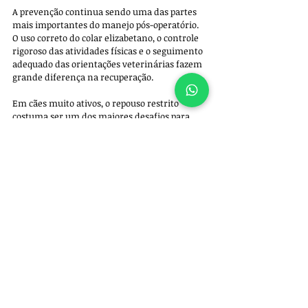
A prevenção continua sendo uma das partes 
mais importantes do manejo pós-operatório. 
O uso correto do colar elizabetano, o controle 
rigoroso das atividades físicas e o seguimento 
adequado das orientações veterinárias fazem 
grande diferença na recuperação. 
Em cães muito ativos, o repouso restrito 
costuma ser um dos maiores desafios para 
evitar complicações desse tipo.
Quando o aumento de volume apresenta calor 
excessivo, vermelhidão intensa, secreção 
purulenta, dor importante ou alteração no 
estado geral do animal, a possibilidade de 
infecção deve ser considerada 
imediatamente. 
Nesses casos, o acompanhamento veterinário 
rápido é fundamental para evitar 
agravamento do quadro e possíveis 
complicações na cicatrização.