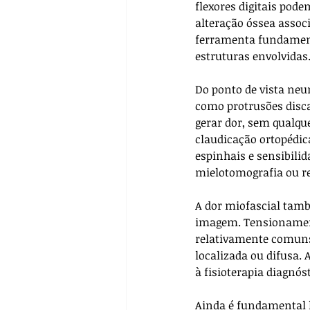
flexores digitais pod
alteração óssea assoc
ferramenta fundamenta
estruturas envolvidas
Do ponto de vista neu
como protrusões disca
gerar dor, sem qualqu
claudicação ortopédica
espinhais e sensibili
mielotomografia ou r
A dor miofascial tam
imagem. Tensionament
relativamente comuns 
localizada ou difusa. 
à fisioterapia diagnós
Ainda é fundamental 