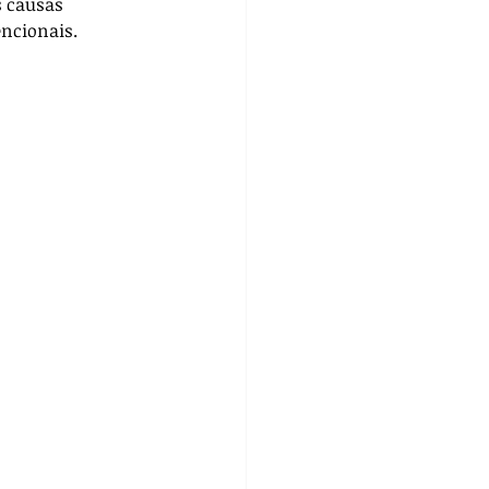
s causas 
encionais.