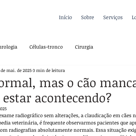
Início
Sobre
Serviços
L
rologia
Células-tronco
Cirurgia
 de mai. de 2025
3 min de leitura
a Felina
Oncologia
Fisioterapia
ormal, mas o cão manca
 estar acontecendo?
gia
Dermatologia
Traumatologia
Dicas
2025
ame radiográfico sem alterações, a claudicação em cães nã
rdiologia
Sutura
Pós-operatório
edia veterinária, é frequente observarmos pacientes que a
om radiografias absolutamente normais. Essa situação exig