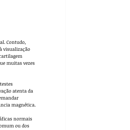
al. Contudo, 
à visualização 
cartilagem 
que muitas vezes 
testes 
vação atenta da 
demandar 
ância magnética.
áficas normais 
 comum ou dos 