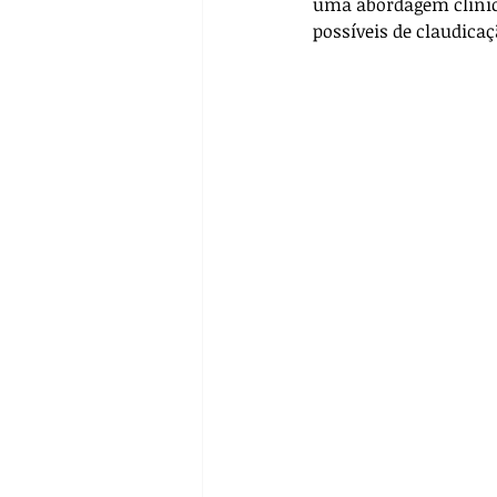
uma abordagem clínica
Pré-operatório
Biossegur
possíveis de claudica
Farmacologia
Casos Clín