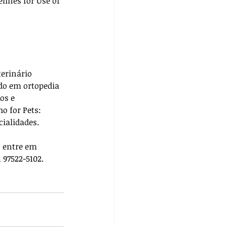
lines for Use of 
terinário 
do em ortopedia 
os e 
ho for Pets: 
cialidades. 
, entre em 
 97522-5102.