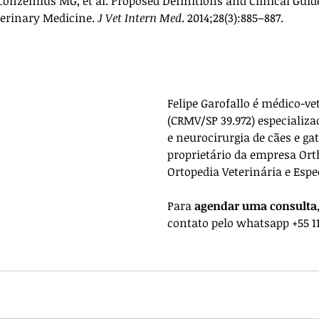
Conzemius MG, et al. Proposed Definitions and Clinical Guide
erinary Medicine. 
J Vet Intern Med
. 2014;28(3):885–887.
Felipe Garofallo é médico-ve
(CRMV/SP 39.972) especializa
e neurocirurgia de cães e gat
proprietário da empresa 
Ort
Ortopedia Veterinária e Espe
Para 
agendar uma consulta
contato pelo whatsapp +55 11