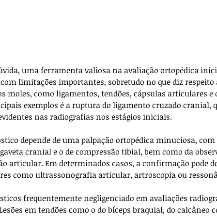
úvida, uma ferramenta valiosa na avaliação ortopédica inici
com limitações importantes, sobretudo no que diz respeito 
dos moles, como ligamentos, tendões, cápsulas articulares e 
ncipais exemplos é a ruptura do ligamento cruzado cranial, 
videntes nas radiografias nos estágios iniciais. 
óstico depende de uma palpação ortopédica minuciosa, com 
 gaveta cranial e o de compressão tibial, bem como da obser
ão articular. Em determinados casos, a confirmação pode 
s como ultrassonografia articular, artroscopia ou resson
sticos frequentemente negligenciado em avaliações radiogr
 Lesões em tendões como o do bíceps braquial, do calcâneo