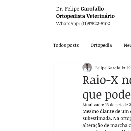
Dr.
Felipe
Garofallo
Ortopedista
Veterinário
WhatsApp: (11)97522-5102
Todos posts
Ortopedia
Neu
Felipe Garofallo
29
Animais Exóticos
Medicin
Raio-X n
que pode
Endocrinologia
Infectolo
Atualizado:
13 de set. de 
Mesmo diante de um ex
Nutrição
Exames
Ca
subestimada. Na ortop
alteração de marcha c