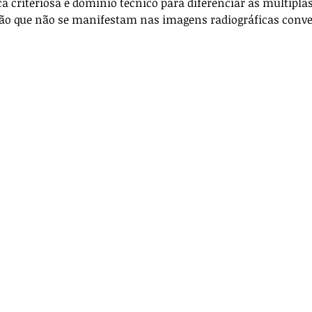
 criteriosa e domínio técnico para diferenciar as múltipla
ança
Anestesia
Técnica Cirúrgica
ção que não se manifestam nas imagens radiográficas conv
icos
Para veterinários