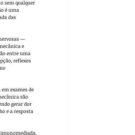
mo sem qualquer 
ão é uma 
ada das 
 nervosas — 
mecânica e 
ção entre uma 
pção, reflexos 
mo 
a em exames de 
mecânica são 
endo gerar dor 
ho e a resposta 
u imunomediada, 