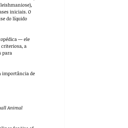
 leishmaniose), 
es iniciais. O 
se do líquido 
topédica — ele 
criteriosa, a 
 para 
a importância de 
mall Animal 