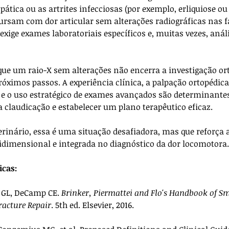
opática ou as artrites infecciosas (por exemplo, erliquiose ou
rsam com dor articular sem alterações radiográficas nas fas
xige exames laboratoriais específicos e, muitas vezes, análi
 que um raio-X sem alterações não encerra a investigação or
óximos passos. A experiência clínica, a palpação ortopédica 
 e o uso estratégico de exames avançados são determinantes
a claudicação e estabelecer um plano terapêutico eficaz. 
terinário, essa é uma situação desafiadora, mas que reforça 
imensional e integrada no diagnóstico da dor locomotora.
icas:
o GL, DeCamp CE. 
Brinker, Piermattei and Flo's Handbook of S
racture Repair
. 5th ed. Elsevier, 2016.