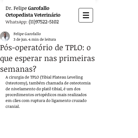
Dr.
Felipe
Garofallo
Ortopedista
Veterinário
(11)97522-5102
WhatsApp:
Felipe Garofallo
3 de jun.
4 min de leitura
Pós-operatório de TPLO: o
que esperar nas primeiras
semanas?
A cirurgia de TPLO (Tibial Plateau Leveling 
Osteotomy), também chamada de osteotomia 
de nivelamento do platô tibial, é um dos 
procedimentos ortopédicos mais realizados 
em cães com ruptura do ligamento cruzado 
cranial. 