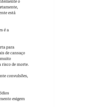
entemente o 
etamente, 
nte está 
s é a 
rta para 
ais de cansaço 
 muito 
 risco de morte.
nte convulsões, 
ódios 
amento exigem 