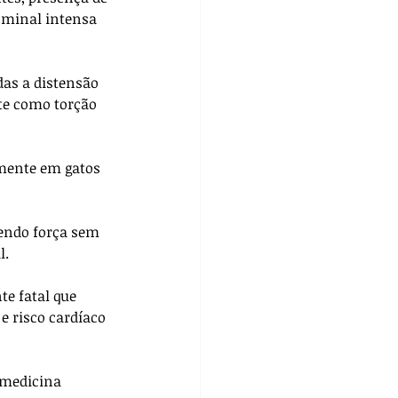
ominal intensa 
as a distensão 
te como torção 
lmente em gatos 
endo força sem 
. 
e fatal que 
e risco cardíaco 
medicina 