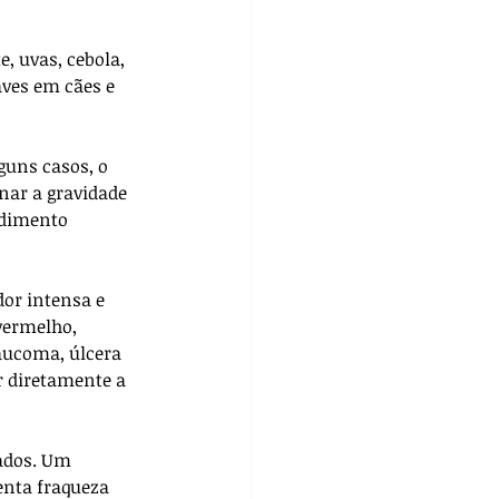
 uvas, cebola, 
ves em cães e 
uns casos, o 
nar a gravidade 
ndimento 
or intensa e 
vermelho, 
aucoma, úlcera 
 diretamente a 
ados. Um 
enta fraqueza 