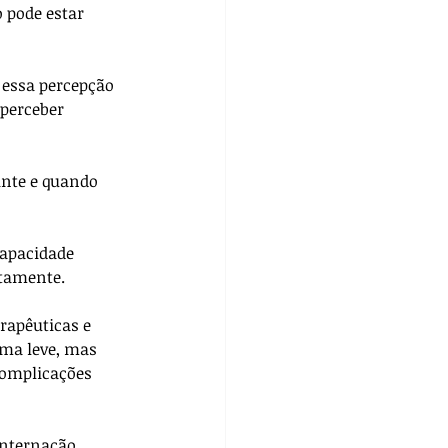
 pode estar 
 essa percepção 
perceber 
nte e quando 
capacidade 
tamente. 
rapêuticas e 
oma leve, mas 
complicações 
nternação 