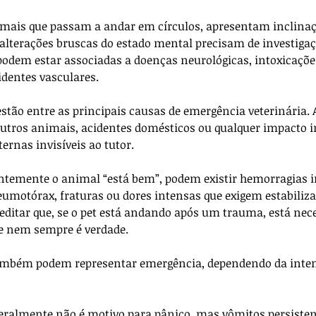
ais que passam a andar em círculos, apresentam inclinaçã
 alterações bruscas do estado mental precisam de investigaç
odem estar associadas a doenças neurológicas, intoxicações
identes vasculares.
ão entre as principais causas de emergência veterinária. 
utros animais, acidentes domésticos ou qualquer impacto 
ernas invisíveis ao tutor. 
emente o animal “está bem”, podem existir hemorragias i
eumotórax, fraturas ou dores intensas que exigem estabiliza
ditar que, se o pet está andando após um trauma, está nec
que nem sempre é verdade.
também podem representar emergência, dependendo da inten
eralmente não é motivo para pânico, mas vômitos persisten