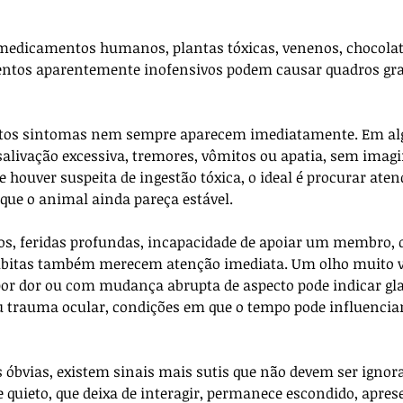
medicamentos humanos, plantas tóxicas, venenos, chocolate,
imentos aparentemente inofensivos podem causar quadros gra
tos sintomas nem sempre aparecem imediatamente. Em alg
salivação excessiva, tremores, vômitos ou apatia, sem imagi
 houver suspeita de ingestão tóxica, o ideal é procurar ate
ue o animal ainda pareça estável.
s, feridas profundas, incapacidade de apoiar um membro, d
súbitas também merecem atenção imediata. Um olho muito 
or dor ou com mudança abrupta de aspecto pode indicar gl
 trauma ocular, condições em que o tempo pode influenciar
óbvias, existem sinais mais sutis que não devem ser ignor
uieto, que deixa de interagir, permanece escondido, apres