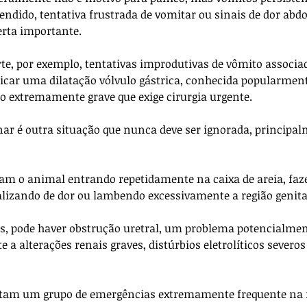
ndido, tentativa frustrada de vomitar ou sinais de dor abd
rta importante. 
te, por exemplo, tentativas improdutivas de vômito associad
car uma dilatação vólvulo gástrica, conhecida popularmen
o extremamente grave que exige cirurgia urgente.
nar é outra situação que nunca deve ser ignorada, principa
am o animal entrando repetidamente na caixa de areia, faz
alizando de dor ou lambendo excessivamente a região genital
s, pode haver obstrução uretral, um problema potencialment
 a alterações renais graves, distúrbios eletrolíticos severos 
ntam um grupo de emergências extremamente frequente na 