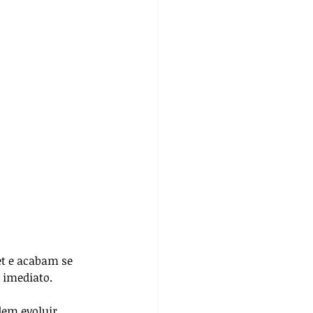
et e acabam se 
 imediato. 
dem evoluir 