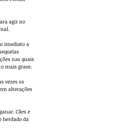
ara agir no 
mal.
o imediato a 
sequelas 
ções nas quais 
o mais grave. 
s vezes os 
mem alterações 
anar. Cães e 
o herdado da 