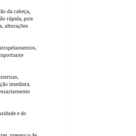
o da cabeça, 
ão rápida, pois 
, alterações 
Atropelamentos, 
importante 
nternas, 
ção imediata. 
essariamente 
sidade e do 
tes, presença de 