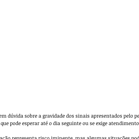
ança
Anestesia
Técnica Cirúrgica
icos
Para veterinários
em dúvida sobre a gravidade dos sinais apresentados pelo p
que pode esperar até o dia seguinte ou se exige atendimento
ração representa risco iminente, mas algumas situações po