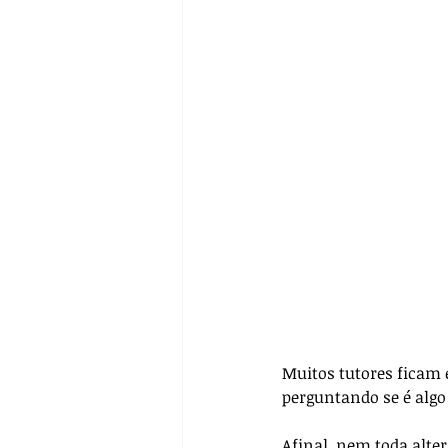
Pré-operatório
Biossegur
Farmacologia
Casos Clín
Muitos tutores ficam 
perguntando se é algo 
Afinal, nem toda alte