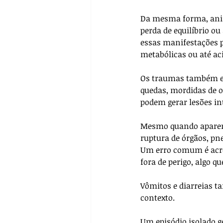
Da mesma forma, anim
perda de equilíbrio ou
essas manifestações p
metabólicas ou até ac
Os traumas também est
quedas, mordidas de o
podem gerar lesões int
Mesmo quando aparent
ruptura de órgãos, pn
Um erro comum é acre
fora de perigo, algo 
Vômitos e diarreias 
contexto. 
Um episódio isolado g