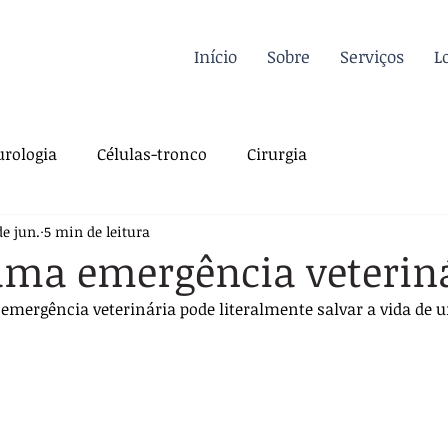
Início
Sobre
Serviços
L
rologia
Células-tronco
Cirurgia
de jun.
5 min de leitura
a Felina
Oncologia
Fisioterapia
uma emergência veterin
 emergência veterinária pode literalmente salvar a vida de 
gia
Dermatologia
Traumatologia
Dicas
rdiologia
Sutura
Pós-operatório