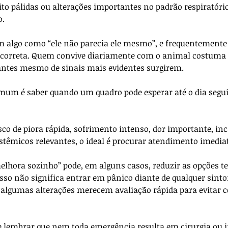
o pálidas ou alterações importantes no padrão respiratório
. 
m algo como “ele não parecia ele mesmo”, e frequentemente
o correta. Quem convive diariamente com o animal costuma 
tes mesmo de sinais mais evidentes surgirem.
um é saber quando um quadro pode esperar até o dia segui
sco de piora rápida, sofrimento intenso, dor importante, in
istêmicos relevantes, o ideal é procurar atendimento imedia
elhora sozinho” pode, em alguns casos, reduzir as opções te
Isso não significa entrar em pânico diante de qualquer sint
algumas alterações merecem avaliação rápida para evitar 
lembrar que nem toda emergência resulta em cirurgia ou i