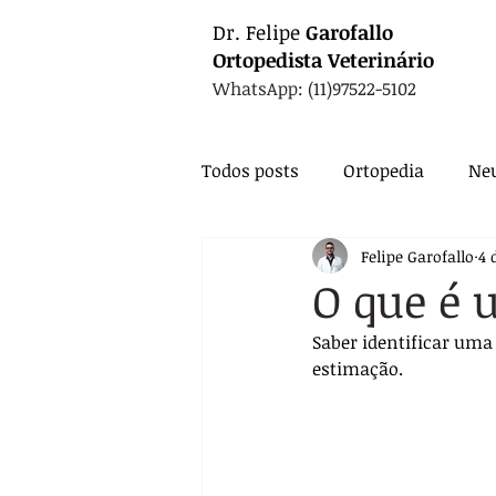
Dr.
Felipe
Garofallo
Ortopedista
Veterinário
WhatsApp: (11)97522-5102
Todos posts
Ortopedia
Neu
Felipe Garofallo
4 
Animais Exóticos
Medicin
O que é 
Saber identificar uma
Endocrinologia
Infectolo
estimação. 
Nutrição
Exames
Ca