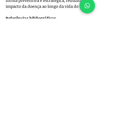
forma preventiva e estratégica, reduzindo o 
impacto da doença ao longo da vida do cão.
Referências bibliográficas
Fossum, T. W. 
Small Animal Surgery
. Elsevier, 
St. Louis.
Textbook of Veterinary Orthopaedics and 
Traumatology, Brinker, Piermattei and Flo. 
Saunders Elsevier.
Sobre o autor