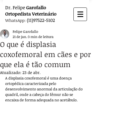
Dr.
Felipe
Garofallo
Ortopedista
Veterinário
(11)97522-5102
WhatsApp:
Felipe Garofallo
21 de jan.
3 min de leitura
O que é displasia
coxofemoral em cães e por
que ela é tão comum
Atualizado:
23 de abr.
A displasia coxofemoral é uma doença 
ortopédica caracterizada pelo 
desenvolvimento anormal da articulação do 
quadril, onde a cabeça do fêmur não se 
encaixa de forma adequada no acetábulo. 