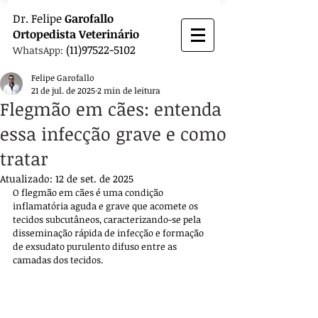
Dr.
Felipe
Garofallo
Ortopedista
Veterinário
(11)97522-5102
WhatsApp:
Felipe Garofallo
21 de jul. de 2025
2 min de leitura
Flegmão em cães: entenda
essa infecção grave e como
tratar
Atualizado:
12 de set. de 2025
O flegmão em cães é uma condição 
inflamatória aguda e grave que acomete os 
tecidos subcutâneos, caracterizando-se pela 
disseminação rápida de infecção e formação 
de exsudato purulento difuso entre as 
camadas dos tecidos. 