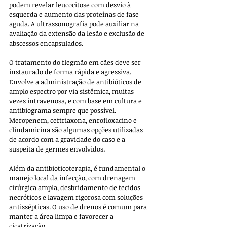
podem revelar leucocitose com desvio à 
esquerda e aumento das proteínas de fase 
aguda. A ultrassonografia pode auxiliar na 
avaliação da extensão da lesão e exclusão de 
abscessos encapsulados.
O tratamento do flegmão em cães deve ser 
instaurado de forma rápida e agressiva. 
Envolve a administração de antibióticos de 
amplo espectro por via sistêmica, muitas 
vezes intravenosa, e com base em cultura e 
antibiograma sempre que possível. 
Meropenem, ceftriaxona, enrofloxacino e 
clindamicina são algumas opções utilizadas 
de acordo com a gravidade do caso e a 
suspeita de germes envolvidos.
Além da antibioticoterapia, é fundamental o 
manejo local da infecção, com drenagem 
cirúrgica ampla, desbridamento de tecidos 
necróticos e lavagem rigorosa com soluções 
antissépticas. O uso de drenos é comum para 
manter a área limpa e favorecer a 
cicatrização. 