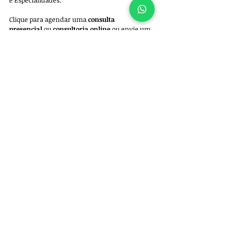
e Especialidades. 
Clique para agendar uma 
consulta 
presencial
 ou 
consultoria online
 ou envie um 
whatsapp para +55 11 97522-5102.
Ortopedia