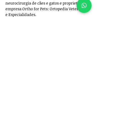
neurocirurgia de cães e gatos e proprietário da 
empresa 
Ortho for Pets: Ortopedia Veterinária 
e Especialidades. 
Para 
agendar uma consulta
, entre em 
contato pelo whatsapp +55 11 97522-5102.
Ortopedia