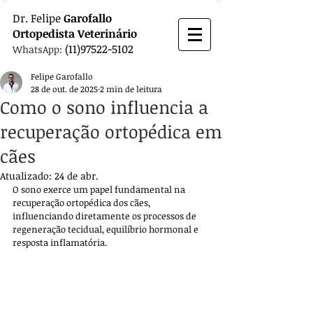
Dr.
Felipe
Garofallo
Ortopedista
Veterinário
(11)97522-5102
WhatsApp:
Felipe Garofallo
28 de out. de 2025
2 min de leitura
Como o sono influencia a
recuperação ortopédica em
cães
Atualizado:
24 de abr.
O sono exerce um papel fundamental na 
recuperação ortopédica dos cães, 
influenciando diretamente os processos de 
regeneração tecidual, equilíbrio hormonal e 
resposta inflamatória. 