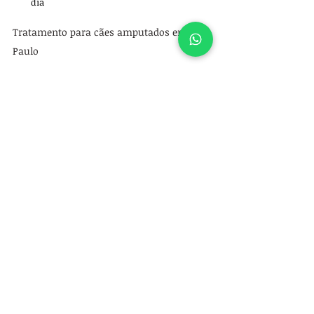
dia
Tratamento para cães amputados em São 
Paulo
A Ortho for Pets é referência em ortopedia 
veterinária e oferece um centro completo de 
avaliação, cirurgia e reabilitação para cães 
amputados. Cada caso é avaliado com olhar 
técnico e humanizado, com foco na melhor 
solução individual para cada paciente.
Se o seu pet passou por uma amputação ou 
está enfrentando dificuldades para se 
adaptar, agende uma avaliação com nossa 
equipe.
Vamos juntos oferecer mais conforto, 
mobilidade e qualidade de vida ao seu pet. 
Referências bibliográficas
Fitzpatrick, N., & Smith, T. J. (2013). 