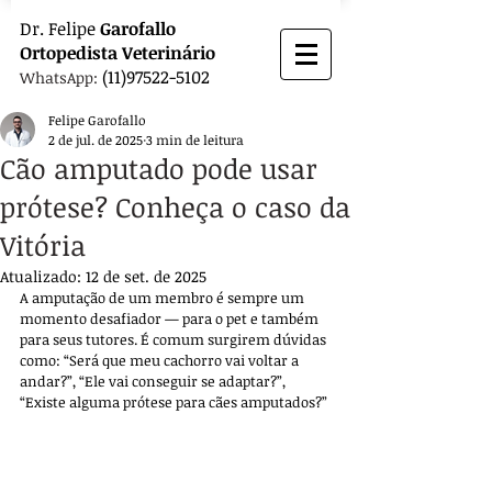
Dr.
Felipe
Garofallo
Ortopedista
Veterinário
(11)97522-5102
WhatsApp:
Felipe Garofallo
2 de jul. de 2025
3 min de leitura
Cão amputado pode usar
prótese? Conheça o caso da
Vitória
Atualizado:
12 de set. de 2025
A amputação de um membro é sempre um 
momento desafiador — para o pet e também 
para seus tutores. É comum surgirem dúvidas 
como: “Será que meu cachorro vai voltar a 
andar?”, “Ele vai conseguir se adaptar?”, 
“Existe alguma prótese para cães amputados?”