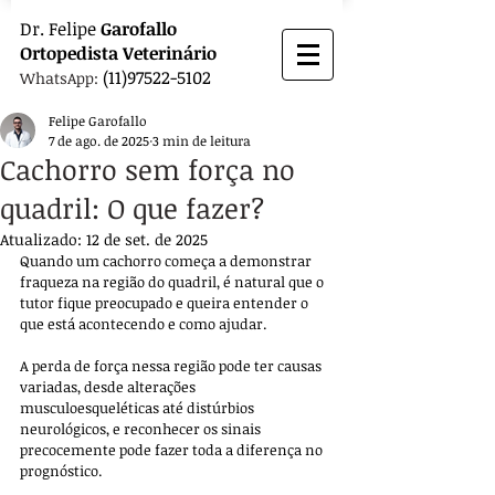
Dr.
Felipe
Garofallo
Ortopedista
Veterinário
(11)97522-5102
WhatsApp:
Felipe Garofallo
7 de ago. de 2025
3 min de leitura
Cachorro sem força no
quadril: O que fazer?
Atualizado:
12 de set. de 2025
Quando um cachorro começa a demonstrar 
fraqueza na região do quadril, é natural que o 
tutor fique preocupado e queira entender o 
que está acontecendo e como ajudar. 
A perda de força nessa região pode ter causas 
variadas, desde alterações 
musculoesqueléticas até distúrbios 
neurológicos, e reconhecer os sinais 
precocemente pode fazer toda a diferença no 
prognóstico.