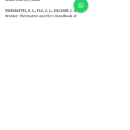
PIERMATTEI, D. L.; FLO, G. L.; DECAMP, C. E. 
Brinker, Piermattei and Flo’s Handbook of 
Small Animal Orthopedics and Fracture Repair
. 
5. ed. St. Louis: Elsevier, 2016.
Sobre o autor
Felipe Garofallo é médico-veterinário 
(CRMV/SP 39.972) especializado em ortopedia e 
neurocirurgia de cães e gatos e proprietário da 
empresa 
Ortho for Pets: Ortopedia Veterinária 