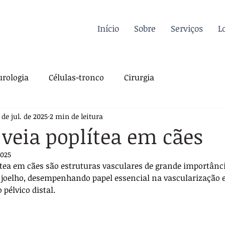
Início
Sobre
Serviços
L
rologia
Células-tronco
Cirurgia
 de jul. de 2025
2 min de leitura
a Felina
Oncologia
Fisioterapia
 veia poplítea em cães
2025
gia
Dermatologia
Traumatologia
Dicas
lítea em cães são estruturas vasculares de grande importânci
o joelho, desempenhando papel essencial na vascularização
élvico distal. 
rdiologia
Sutura
Pós-operatório