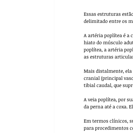
Essas estruturas est
delimitado entre os 
A artéria poplítea é a
hiato do músculo aduto
poplítea, a artéria po
as estruturas articular
Mais distalmente, ela 
cranial (principal vas
tibial caudal, que sup
A veia poplítea, por 
da perna até a coxa. E
Em termos clínicos, su
para procedimentos c