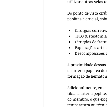
utilizar outras veias (
Do ponto de vista cirú
poplítea é crucial, s
Cirurgias corretiv
TPLO (Osteotomia 
Cirurgias de fratu
Explorações articu
Descompressões o
A proximidade dessas 
da artéria poplítea d
formação de hematoma
Adicionalmente, em ca
tíbia, a artéria popl
do membro, o que exige
temperatura ou técni