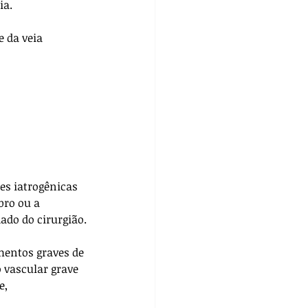
ia.
e da veia 
es iatrogênicas 
bro ou a 
do do cirurgião.
mentos graves de 
 vascular grave 
e, 