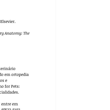
 Elsevier.
ary Anatomy: The 
terinário 
do em ortopedia 
os e 
ho for Pets: 
cialidades. 
, entre em 
 97522-5102.