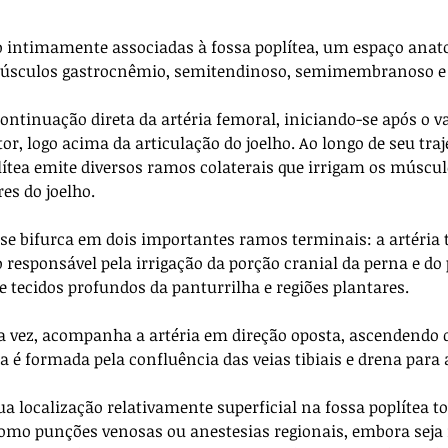
ão intimamente associadas à fossa poplítea, um espaço ana
músculos gastrocnêmio, semitendinoso, semimembranoso e 
 continuação direta da artéria femoral, iniciando-se após o v
r, logo acima da articulação do joelho. Ao longo de seu traj
plítea emite diversos ramos colaterais que irrigam os múscul
es do joelho. 
se bifurca em dois importantes ramos terminais: a artéria t
o responsável pela irrigação da porção cranial da perna e do p
re tecidos profundos da panturrilha e regiões plantares.
sua vez, acompanha a artéria em direção oposta, ascendendo d
la é formada pela confluência das veias tibiais e drena para 
a localização relativamente superficial na fossa poplítea to
omo punções venosas ou anestesias regionais, embora sej