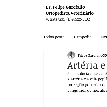
Dr.
Felipe
Garofallo
Ortopedista
Veterinário
WhatsApp: (11)97522-5102
Todos posts
Ortopedia
Neu
Felipe Garofallo
30
Animais Exóticos
Medicin
Artéria e
Atualizado:
12 de set. de 
Endocrinologia
Infectolo
A artéria e a veia pop
na região posterior d
sanguínea do membro p
Nutrição
Exames
Ca