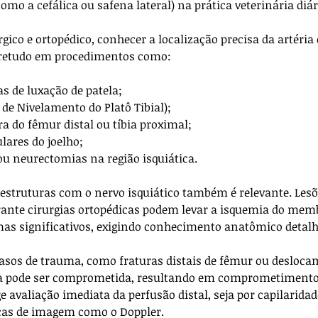
como a cefálica ou safena lateral) na prática veterinária diár
rgico e ortopédico, conhecer a localização precisa da artéria 
obretudo em procedimentos como:
as de luxação de patela;
de Nivelamento do Platô Tibial);
ra do fêmur distal ou tíbia proximal;
lares do joelho;
u neurectomias na região isquiática.
estruturas com o nervo isquiático também é relevante. Lesõ
urante cirurgias ortopédicas podem levar a isquemia do mem
s significativos, exigindo conhecimento anatômico detalha
sos de trauma, como fraturas distais de fêmur ou desloca
ítea pode ser comprometida, resultando em comprometimento
 avaliação imediata da perfusão distal, seja por capilaridad
cas de imagem como o Doppler.