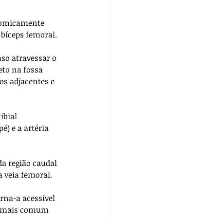
tomicamente 
bíceps femoral.
aso atravessar o 
eto na fossa 
os adjacentes e 
ibial 
é) e a artéria 
a região caudal 
a veia femoral. 
rna-a acessível 
a mais comum 