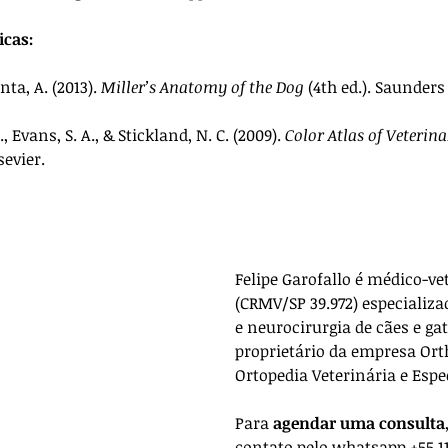
icas:
ta, A. (2013). 
Miller’s Anatomy of the Dog
 (4th ed.). Saunders
, Evans, S. A., & Stickland, N. C. (2009). 
Color Atlas of Veterin
lsevier.
Felipe Garofallo é médico-ve
(CRMV/SP 39.972) especializa
e neurocirurgia de cães e gat
proprietário da empresa 
Ort
Ortopedia Veterinária e Espe
Para 
agendar uma consulta
contato pelo whatsapp +55 11