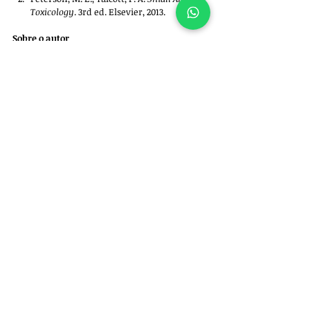
Toxicology
. 3rd ed. Elsevier, 2013.
Sobre o autor
Felipe Garofallo é médico-veterinário 
(CRMV/SP 39.972) especializado em ortopedia e 
neurocirurgia de cães e gatos e proprietário da 
empresa 
Ortho for Pets: Ortopedia Veterinária 
e Especialidades. 
Para 
agendar uma consulta
, entre em 
contato pelo whatsapp +55 11 97522-5102.